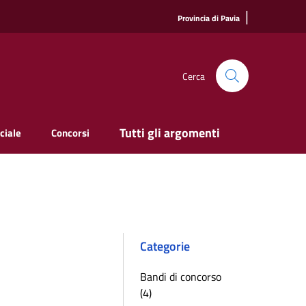
|
Provincia di Pavia
Cerca
Tutti gli argomenti
ciale
Concorsi
Categorie
Bandi di concorso
(4)