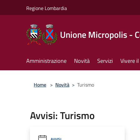
Salta al contenuto principale
Regione Lombardia
Unione Micropolis - 
Amministrazione
Novità
Servizi
Vivere 
Home
>
Novità
>
Turismo
Avvisi: Turismo
AVVISI