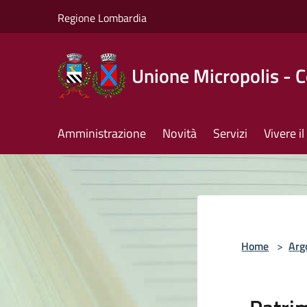
Salta al contenuto principale
Regione Lombardia
Unione Micropolis - 
Amministrazione
Novità
Servizi
Vivere 
Home
>
Arg