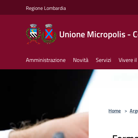
Salta al contenuto principale
Regione Lombardia
Unione Micropolis - 
Amministrazione
Novità
Servizi
Vivere 
Home
>
Arg