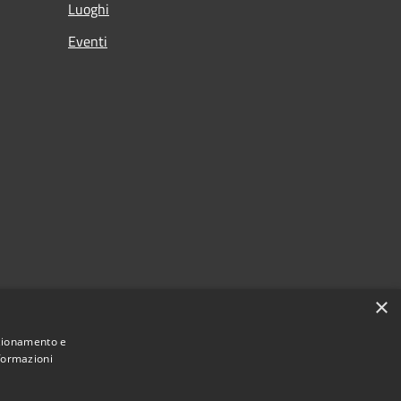
Luoghi
Eventi
×
nzionamento e
nformazioni