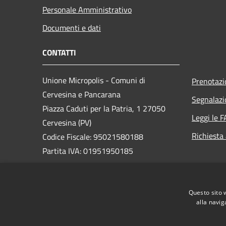
Personale Amministrativo
Documenti e dati
CONTATTI
Unione Micropolis - Comuni di
Prenotaz
Cervesina e Pancarana
Segnalazi
Piazza Caduti per la Patria, 1 27050
Leggi le 
Cervesina (PV)
Richiesta
Codice Fiscale: 95021580188
Partita IVA: 01951950185
PEC:
unionecepapi@pec.it
Centralino Unico: +39 0383 375156
Questo sito 
alla navig