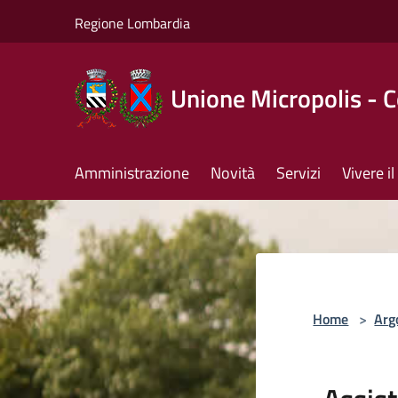
Salta al contenuto principale
Regione Lombardia
Unione Micropolis - 
Amministrazione
Novità
Servizi
Vivere 
Home
>
Arg